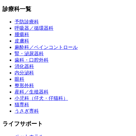
診療科一覧
予防診療科
呼吸器／循環器科
腫瘍科
皮膚科
麻酔科／ペインコントロール
腎・泌尿器科
歯科・口腔外科
消化器科
内分泌科
眼科
整形外科
産科／生殖器科
小児科（仔犬・仔猫科）
猫専科
うさぎ専科
ライフサポート