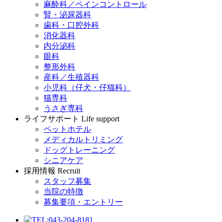
麻酔科／ペインコントロール
腎・泌尿器科
歯科・口腔外科
消化器科
内分泌科
眼科
整形外科
産科／生殖器科
小児科（仔犬・仔猫科）
猫専科
うさぎ専科
ライフサポート
Life support
ペットホテル
メディカルトリミング
ドッグトレーニング
シニアケア
採用情報
Recruit
スタッフ募集
当院の特徴
募集要項・エントリー
043-204-8181