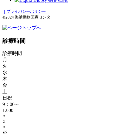
｜プライバシーポリシー｜
©2024 海浜動物医療センター
診療時間
診療時間
月
火
水
木
金
土
日祝
9：00～
12:00
○
○
○
※