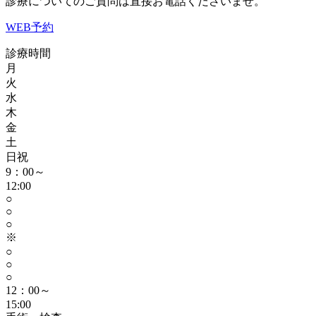
診療についてのご質問は直接お電話くださいませ。
WEB予約
診療時間
月
火
水
木
金
土
日祝
9：00～
12:00
○
○
○
※
○
○
○
12：00～
15:00