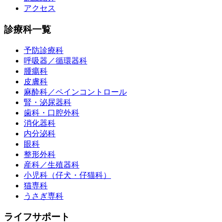
アクセス
診療科一覧
予防診療科
呼吸器／循環器科
腫瘍科
皮膚科
麻酔科／ペインコントロール
腎・泌尿器科
歯科・口腔外科
消化器科
内分泌科
眼科
整形外科
産科／生殖器科
小児科（仔犬・仔猫科）
猫専科
うさぎ専科
ライフサポート