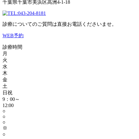
千葉県千葉市美浜区高洲4-1-18
043-204-8181
診療についてのご質問は直接お電話くださいませ。
WEB予約
診療時間
月
火
水
木
金
土
日祝
9：00～
12:00
○
○
○
※
○