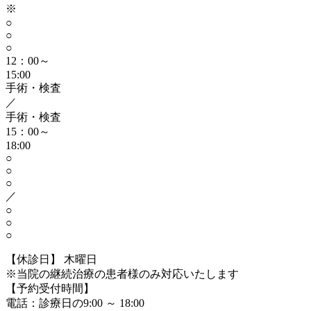
※
○
○
○
12：00～
15:00
手術・検査
／
手術・検査
15：00～
18:00
○
○
○
／
○
○
○
【休診日】 木曜日
※当院の継続治療の患者様のみ対応いたします
【予約受付時間】
電話：診療日の9:00 ～ 18:00