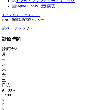
｜プライバシーポリシー｜
©2024 海浜動物医療センター
診療時間
診療時間
月
火
水
木
金
土
日祝
9：00～
12:00
○
○
○