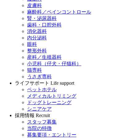
皮膚科
麻酔科／ペインコントロール
腎・泌尿器科
歯科・口腔外科
消化器科
内分泌科
眼科
整形外科
産科／生殖器科
小児科（仔犬・仔猫科）
猫専科
うさぎ専科
ライフサポート
Life support
ペットホテル
メディカルトリミング
ドッグトレーニング
シニアケア
採用情報
Recruit
スタッフ募集
当院の特徴
募集要項・エントリー