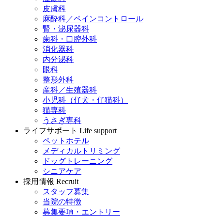
皮膚科
麻酔科／ペインコントロール
腎・泌尿器科
歯科・口腔外科
消化器科
内分泌科
眼科
整形外科
産科／生殖器科
小児科（仔犬・仔猫科）
猫専科
うさぎ専科
ライフサポート
Life support
ペットホテル
メディカルトリミング
ドッグトレーニング
シニアケア
採用情報
Recruit
スタッフ募集
当院の特徴
募集要項・エントリー