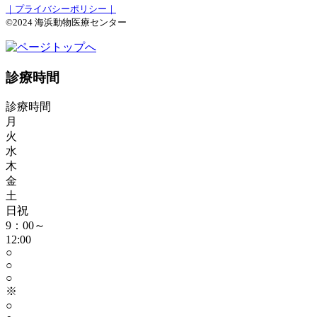
｜プライバシーポリシー｜
©2024 海浜動物医療センター
診療時間
診療時間
月
火
水
木
金
土
日祝
9：00～
12:00
○
○
○
※
○