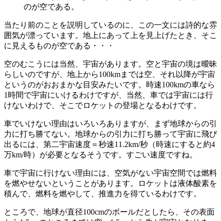
のが空である。
当たり前のことを説明しているのに、この一文には詩的な雰
囲気が漂っています。地上にあって上を見上げたとき、そこ
に見えるものが空である・・・
空のむこうには当然、宇宙があります。空と宇宙の境は曖昧
らしいのですが、地上から100kmまでは空、それ以降が宇宙
というのがおおまかな目安みたいです。時速100kmの車なら
1時間で宇宙にいけるわけですが、当然、車では宇宙には行
けないわけで、そこでロケットの登場となるわけです。
車でいけない理由はいろいろありますが、まず地球からの引
力に打ち勝てない。地球からの引力に打ち勝って宇宙に飛び
出るには、第二宇宙速度＝秒速11.2km/秒（時速にすると約4
万km/時）が必要となるそうです。すごい速度ですね。
車で宇宙に行けない理由には、空気がない宇宙空間では燃料
を燃やせないということがあります。ロケットは液体酸素を
積んで、燃料を燃やして、推進力を得ているわけです。
ところで、地球が直径100cmのボールだとしたら、その表面