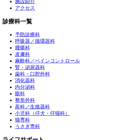
施設紹介
アクセス
診療科一覧
予防診療科
呼吸器／循環器科
腫瘍科
皮膚科
麻酔科／ペインコントロール
腎・泌尿器科
歯科・口腔外科
消化器科
内分泌科
眼科
整形外科
産科／生殖器科
小児科（仔犬・仔猫科）
猫専科
うさぎ専科
ライフサポート