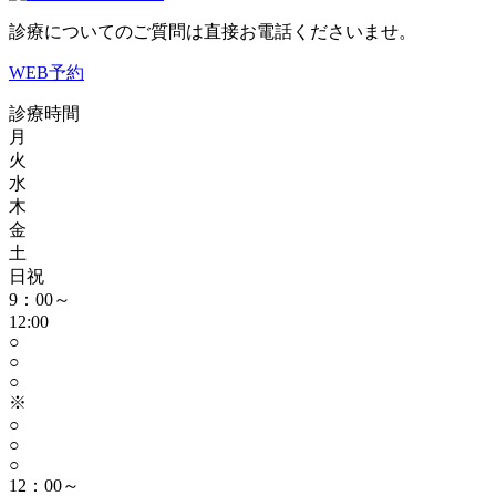
診療についてのご質問は直接お電話くださいませ。
WEB予約
診療時間
月
火
水
木
金
土
日祝
9：00～
12:00
○
○
○
※
○
○
○
12：00～