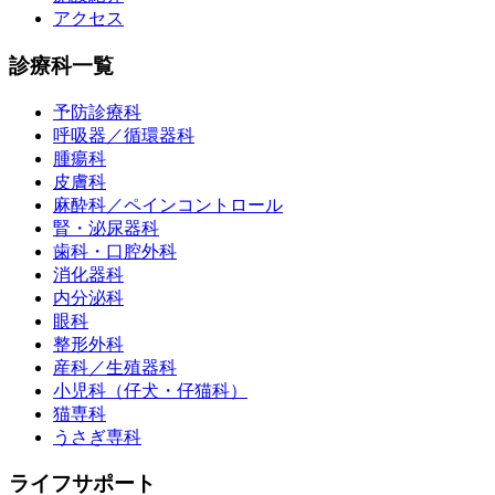
アクセス
診療科一覧
予防診療科
呼吸器／循環器科
腫瘍科
皮膚科
麻酔科／ペインコントロール
腎・泌尿器科
歯科・口腔外科
消化器科
内分泌科
眼科
整形外科
産科／生殖器科
小児科（仔犬・仔猫科）
猫専科
うさぎ専科
ライフサポート