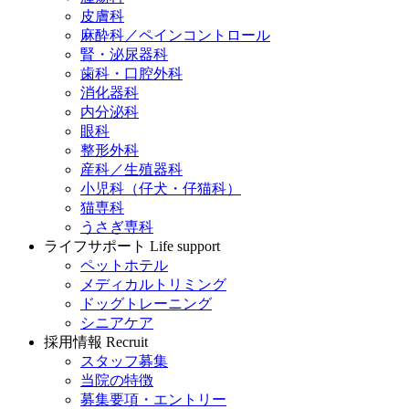
皮膚科
麻酔科／ペインコントロール
腎・泌尿器科
歯科・口腔外科
消化器科
内分泌科
眼科
整形外科
産科／生殖器科
小児科（仔犬・仔猫科）
猫専科
うさぎ専科
ライフサポート
Life support
ペットホテル
メディカルトリミング
ドッグトレーニング
シニアケア
採用情報
Recruit
スタッフ募集
当院の特徴
募集要項・エントリー