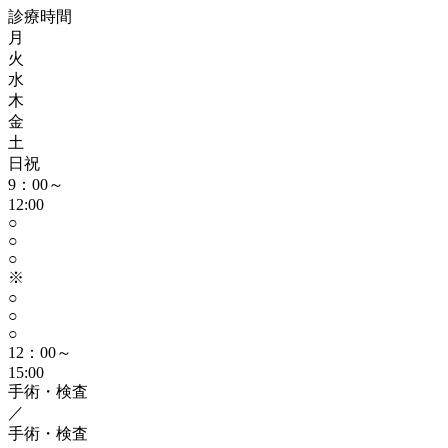
診療時間
月
火
水
木
金
土
日祝
9：00～
12:00
○
○
○
※
○
○
○
12：00～
15:00
手術・検査
／
手術・検査