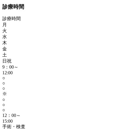
診療時間
診療時間
月
火
水
木
金
土
日祝
9：00～
12:00
○
○
○
※
○
○
○
12：00～
15:00
手術・検査