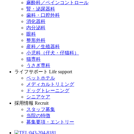
麻酔科／ペインコントロール
腎・泌尿器科
歯科・口腔外科
消化器科
内分泌科
眼科
整形外科
産科／生殖器科
小児科（仔犬・仔猫科）
猫専科
うさぎ専科
ライフサポート
Life support
ペットホテル
メディカルトリミング
ドッグトレーニング
シニアケア
採用情報
Recruit
スタッフ募集
当院の特徴
募集要項・エントリー
043-204-8181