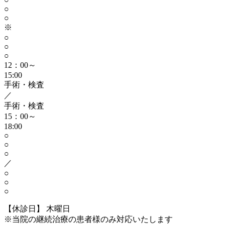
○
○
※
○
○
○
12：00～
15:00
手術・検査
／
手術・検査
15：00～
18:00
○
○
○
／
○
○
○
【休診日】 木曜日
※当院の継続治療の患者様のみ対応いたします