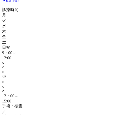
WEB予約
診療時間
月
火
水
木
金
土
日祝
9：00～
12:00
○
○
○
※
○
○
○
12：00～
15:00
手術・検査
／