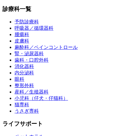
診療科一覧
予防診療科
呼吸器／循環器科
腫瘍科
皮膚科
麻酔科／ペインコントロール
腎・泌尿器科
歯科・口腔外科
消化器科
内分泌科
眼科
整形外科
産科／生殖器科
小児科（仔犬・仔猫科）
猫専科
うさぎ専科
ライフサポート