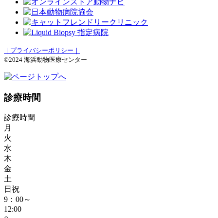
｜プライバシーポリシー｜
©2024 海浜動物医療センター
診療時間
診療時間
月
火
水
木
金
土
日祝
9：00～
12:00
○