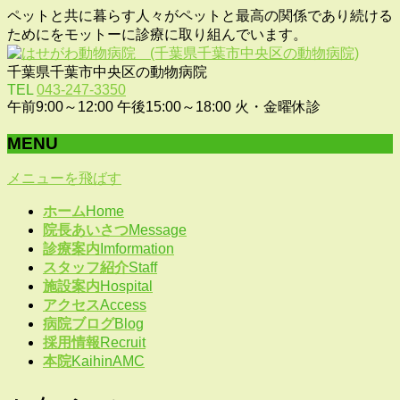
ペットと共に暮らす人々がペットと最高の関係であり続ける
ためにをモットーに診療に取り組んでいます。
千葉県千葉市中央区の動物病院
TEL
043-247-3350
午前9:00～12:00 午後15:00～18:00 火・金曜休診
MENU
メニューを飛ばす
ホーム
Home
院長あいさつ
Message
診療案内
Imformation
スタッフ紹介
Staff
施設案内
Hospital
アクセス
Access
病院ブログ
Blog
採用情報
Recruit
本院
KaihinAMC