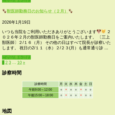
この記事を読む
獣医師勤務日のお知らせ（２月）
2026年1月19日
いつも当院をご利用いただきありがとうございます
２
０２６年２月の獣医師勤務日をご案内いたします。 〔三上
獣医師〕２/１６（月） その他の日はすべて院長が診察いた
します。 祝日の2/１１（水）２/２３(月）も通常通り診 …
この記事を読む
1
2
3
…
10
»
診察時間
診療時間
月
火
水
木
金
土
日
午前9:00～12:00
○
×
○
○
×
○
○
午後15:00～18:00
○
×
○
○
×
○
○
地図