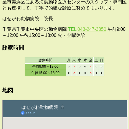
葉市美浜区にある海浜動物医療センターのスタッフ・専門医
とも連携して、丁寧で的確な診療に努めてまいります。
はせがわ動物病院 院長
千葉県千葉市中央区の動物病院
TEL
043-247-3350
午前9:00
～12:00 午後15:00～18:00 火・金曜休診
診察時間
診療時間
月
火
水
木
金
土
日
午前9:00～12:00
○
×
○
○
×
○
○
午後15:00～18:00
○
×
○
○
×
○
○
地図