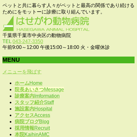
ペットと共に暮らす人々がペットと最高の関係であり続ける
ためにをモットーに診療に取り組んでいます。
千葉県千葉市中央区の動物病院
TEL
043-247-3350
午前9:00～12:00 午後15:00～18:00 火・金曜休診
MENU
メニューを飛ばす
ホーム
Home
院長あいさつ
Message
診療案内
Imformation
スタッフ紹介
Staff
施設案内
Hospital
アクセス
Access
病院ブログ
Blog
採用情報
Recruit
本院
KaihinAMC