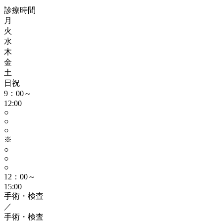
診療時間
月
火
水
木
金
土
日祝
9：00～
12:00
○
○
○
※
○
○
○
12：00～
15:00
手術・検査
／
手術・検査