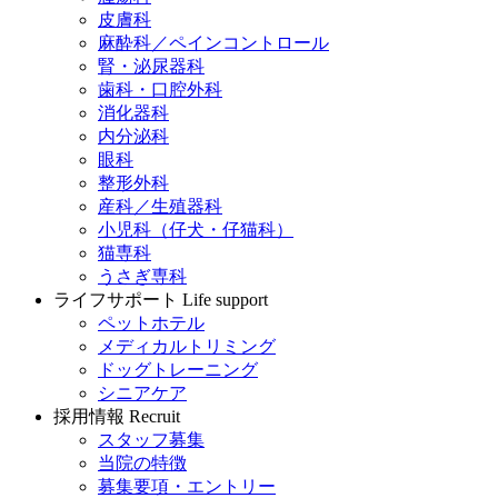
皮膚科
麻酔科／ペインコントロール
腎・泌尿器科
歯科・口腔外科
消化器科
内分泌科
眼科
整形外科
産科／生殖器科
小児科（仔犬・仔猫科）
猫専科
うさぎ専科
ライフサポート
Life support
ペットホテル
メディカルトリミング
ドッグトレーニング
シニアケア
採用情報
Recruit
スタッフ募集
当院の特徴
募集要項・エントリー