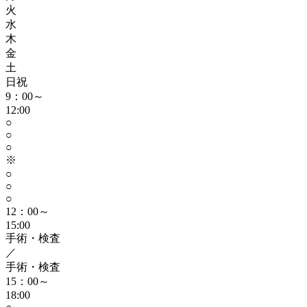
火
水
木
金
土
日祝
9：00～
12:00
○
○
○
※
○
○
○
12：00～
15:00
手術・検査
／
手術・検査
15：00～
18:00