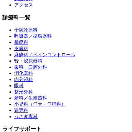
アクセス
診療科一覧
予防診療科
呼吸器／循環器科
腫瘍科
皮膚科
麻酔科／ペインコントロール
腎・泌尿器科
歯科・口腔外科
消化器科
内分泌科
眼科
整形外科
産科／生殖器科
小児科（仔犬・仔猫科）
猫専科
うさぎ専科
ライフサポート