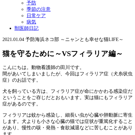
予防
季節の注意
日常ケア
病気
獣医師日記
2021.01.04
予防
海浜ネコ部 ～ニャンとも幸せな猫LIFE～
猫を守るために～VSフィラリア編～
こんにちは。動物看護師の田川です。
間があいてしまいましたが、今回はフィラリア症（犬糸状虫
症）のお話です。
犬を飼っている方は、フィラリア症が命にかかわる感染症だ
ということをご存じだとおもいます。実は猫にもフィラリア
症があるのです。
フィラリアは蚊から感染し、細長い虫が心臓や肺動脈に寄生
します。犬よりも小さな心臓の猫では症状が重篤化すること
があり、慢性の咳・発熱・食欲減退などに苦しむことがあり
ます。